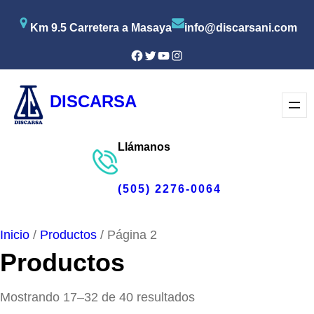
Saltar
Km 9.5 Carretera a Masaya
info@discarsani.com
al
contenido
Facebook
Twitter
YouTube
Instagram
DISCARSA
Llámanos
(505) 2276-0064
Inicio
/
Productos
/ Página 2
Productos
Mostrando 17–32 de 40 resultados