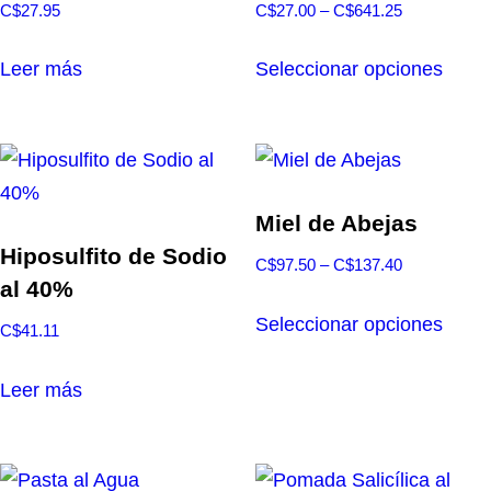
Rango
C$
27.95
C$
27.00
–
C$
641.25
se
se
de
Este
pueden
pued
precios:
Leer más
Seleccionar opciones
produ
elegir
elegir
desde
tiene
en
en
C$27.00
múlti
hasta
la
la
varia
C$641.25
página
págin
Las
Miel de Abejas
de
de
opcio
Hiposulfito de Sodio
producto
produ
Rango
C$
97.50
–
C$
137.40
se
al 40%
de
Este
pued
precios:
Seleccionar opciones
C$
41.11
produ
elegir
desde
tiene
en
C$97.50
Leer más
múlti
hasta
la
varia
C$137.40
págin
Las
de