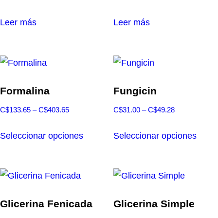
elegir
en
Leer más
Leer más
la
págin
de
produ
Formalina
Fungicin
Rango
Rango
C$
133.65
–
C$
403.65
C$
31.00
–
C$
49.28
de
de
Este
Este
precios:
precios:
Seleccionar opciones
Seleccionar opciones
producto
produ
desde
desde
tiene
tiene
C$133.65
C$31.00
múltiples
múlti
hasta
hasta
variantes.
varia
C$403.65
C$49.28
Las
Las
Glicerina Fenicada
Glicerina Simple
opciones
opcio