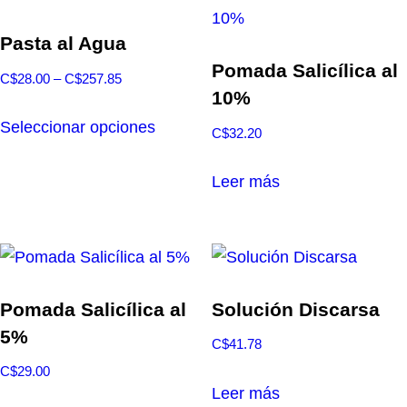
opcio
produ
se
Pasta al Agua
pued
Pomada Salicílica al
Rango
C$
28.00
–
C$
257.85
elegir
10%
de
Este
en
precios:
Seleccionar opciones
C$
32.20
producto
la
desde
tiene
págin
C$28.00
Leer más
múltiples
hasta
de
variantes.
C$257.85
produ
Las
opciones
se
Pomada Salicílica al
Solución Discarsa
pueden
5%
C$
41.78
elegir
C$
29.00
en
Leer más