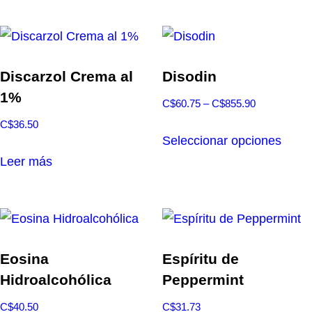
tiene
C$40.50
múlti
hasta
varia
C$558.00
Las
Discarzol Crema al
Disodin
opcio
1%
Rango
C$
60.75
–
C$
855.90
se
de
C$
36.50
Este
pued
precios:
Seleccionar opciones
produ
elegir
desde
Leer más
tiene
en
C$60.75
múlti
hasta
la
varia
C$855.90
págin
Las
de
opcio
Eosina
Espíritu de
produ
se
Hidroalcohólica
Peppermint
pued
C$
40.50
C$
31.73