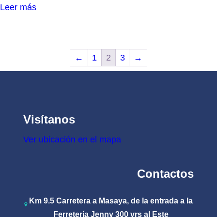
la
Leer más
página
de
producto
←
1
2
3
→
Visítanos
Ver ubicación en el mapa
Contactos
Km 9.5 Carretera a Masaya, de la entrada a la
Ferretería Jenny 300 vrs al Este