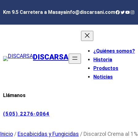
Saltar
Facebook
Twitter
YouT
Ins
Km 9.5 Carretera a Masaya
info@discarsani.com
al
contenido
¿Quiénes somos?
DISCARSA
Historia
Productos
Noticias
Llámanos
(505) 2276-0064
Inicio
/
Escabicidas y Fungicidas
/ Discarzol Crema al 1%