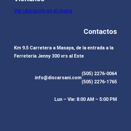
hasta
Las
Ver ubicación en el mapa
C$49.28
opciones
se
pueden
Contactos
elegir
en
Km 9.5 Carretera a Masaya, de la entrada a la
Ferretería Jenny 300 vrs al Este
la
página
(505) 2276-0064
de
info@discarsani.com
(505) 2276-1765
producto
Lun – Vie: 8:00 AM – 5:00 PM