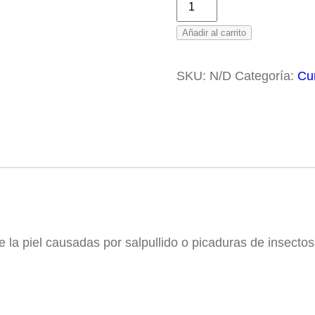
Pasta
des
al
C$2
Añadir al carrito
Agua
has
cantidad
C$2
SKU:
N/D
Categoría:
Cur
 de la piel causadas por salpullido o picaduras de insectos