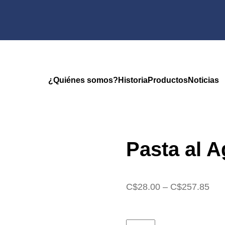
¿Quiénes somos?
Historia
Productos
Noticias
Pasta al 
Ran
C$
28.00
–
C$
257.85
de
prec