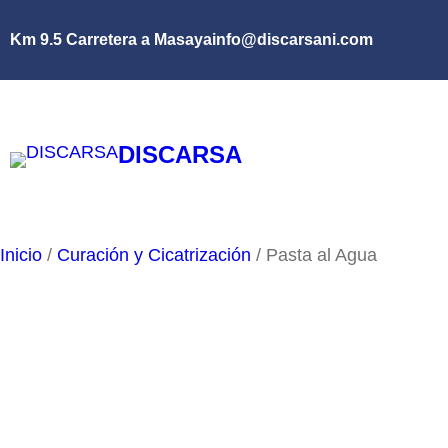
Saltar
Km 9.5 Carretera a Masaya
info@discarsani.com
al
contenido
DISCARSA
Inicio
/
Curación y Cicatrización
/ Pasta al Agua