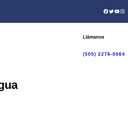
Facebook
Twitter
YouTu
Ins
Llámanos
(505) 2276-0064
Agua
go
ios: