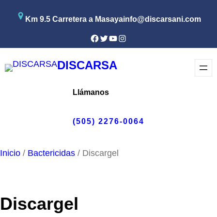
Saltar
Km 9.5 Carretera a Masaya
info@discarsani.com
al
contenido
Facebook
Twitter
YouTube
Instagram
DISCARSA
Llámanos
(505) 2276-0064
Inicio
/
Bactericidas
/ Discargel
Discargel