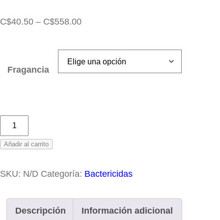
Rango
C$
40.50
–
C$
558.00
de
precios:
desde
Fragancia
C$40.50
hasta
C$558.00
Discargel
cantidad
Añadir al carrito
SKU:
N/D
Categoría:
Bactericidas
Descripción
Información adicional