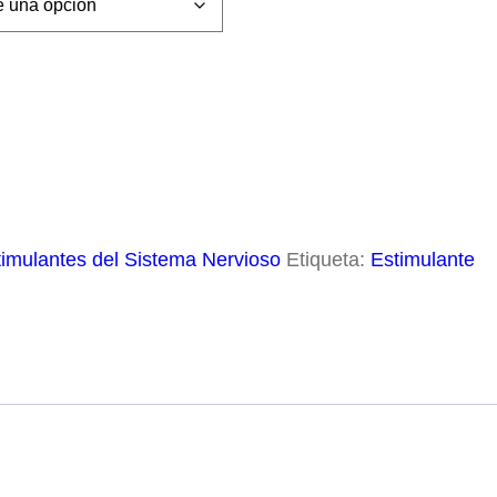
de
9.00
ta
10.30
timulantes del Sistema Nervioso
Etiqueta:
Estimulante