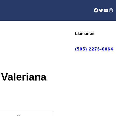
Facebook
Twitter
YouTu
Ins
Llámanos
(505) 2276-0064
 Valeriana
go
ios: