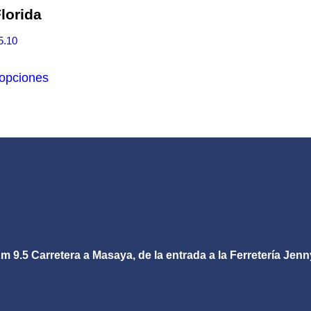
lorida
Rango
5.10
de
Este
precios:
 opciones
producto
desde
tiene
C$33.41
múltiples
hasta
variantes.
C$45.10
Las
opciones
se
pueden
elegir
m 9.5 Carretera a Masaya, de la entrada a la Ferretería Jenn
en
la