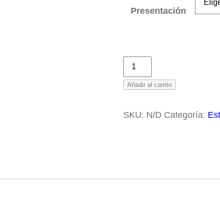
des
Presentación
C$2
has
C$1
Tintura
de
Añadir al carrito
Valeriana
cantidad
SKU:
N/D
Categoría:
Es