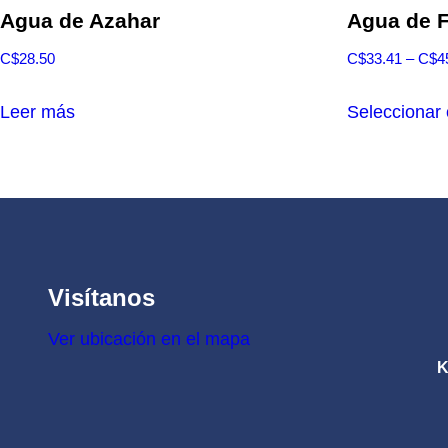
Agua de Azahar
Agua de F
C$
28.50
C$
33.41
–
C$
4
Leer más
Seleccionar
Visítanos
Ver ubicación en el mapa
K