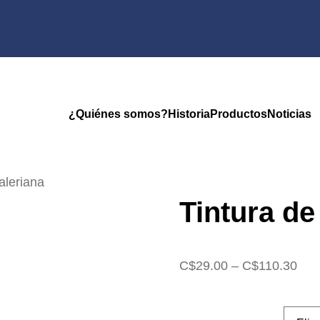
¿Quiénes somos?
Historia
Productos
Noticias
aleriana
Tintura de
Ran
C$
29.00
–
C$
110.30
de
prec