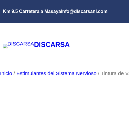
Saltar
Km 9.5 Carretera a Masaya
info@discarsani.com
al
contenido
DISCARSA
Inicio
/
Estimulantes del Sistema Nervioso
/ Tintura de V