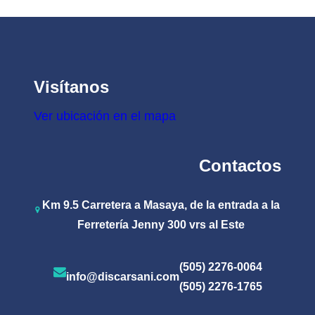
múltiples
hasta
variantes.
C$110.30
Las
opciones
Visítanos
se
pueden
Ver ubicación en el mapa
elegir
en
Contactos
la
página
Km 9.5 Carretera a Masaya, de la entrada a la
de
Ferretería Jenny 300 vrs al Este
producto
(505) 2276-0064
info@discarsani.com
(505) 2276-1765