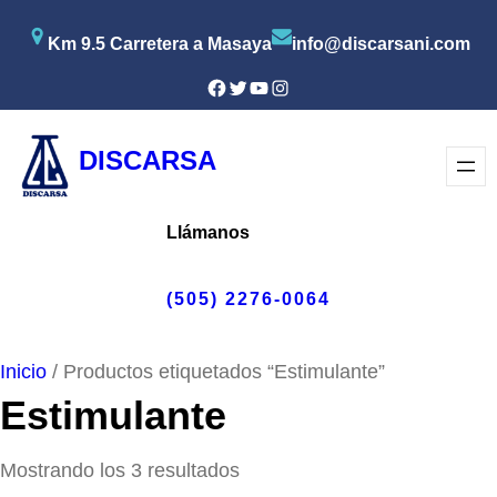
Saltar
Km 9.5 Carretera a Masaya
info@discarsani.com
al
contenido
Facebook
Twitter
YouTube
Instagram
DISCARSA
Llámanos
(505) 2276-0064
Inicio
/ Productos etiquetados “Estimulante”
Estimulante
Mostrando los 3 resultados