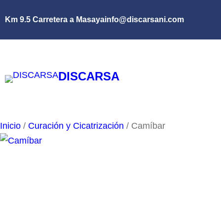
Saltar
Km 9.5 Carretera a Masaya
info@discarsani.com
al
contenido
DISCARSA
Inicio
/
Curación y Cicatrización
/ Camíbar