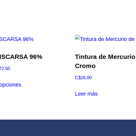
DISCARSA 96%
Tintura de Mercurio
Cromo
Rango
72.50
de
C$
26.00
Este
precios:
 opciones
producto
desde
Leer más
tiene
C$25.65
múltiples
hasta
variantes.
C$472.50
Las
opciones