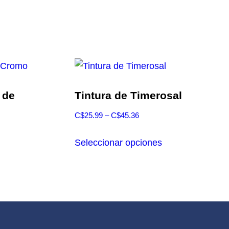
 de
Tintura de Timerosal
Rango
C$
25.99
–
C$
45.36
de
Este
precios:
Seleccionar opciones
producto
desde
tiene
C$25.99
múltiples
hasta
variantes.
C$45.36
Las
opciones