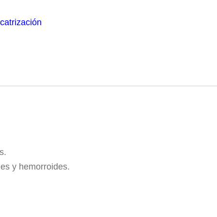
catrización
s.
ales y hemorroides.