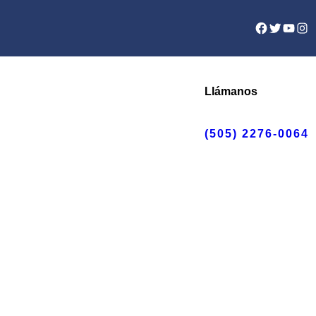
Facebook
Twitter
YouTu
Ins
Llámanos
(505) 2276-0064