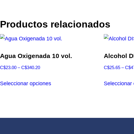
Productos relacionados
Agua Oxigenada 10 vol.
Alcohol 
Rango
C$
23.00
–
C$
340.20
C$
25.65
–
C$
4
de
Este
precios:
Seleccionar opciones
Seleccionar
producto
desde
tiene
C$23.00
múltiples
hasta
variantes.
C$340.20
Las
opciones