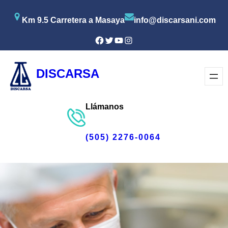
Saltar
Km 9.5 Carretera a Masaya
info@discarsani.com
al
contenido
Facebook
Twitter
YouTube
Instagram
DISCARSA
Llámanos
(505) 2276-0064