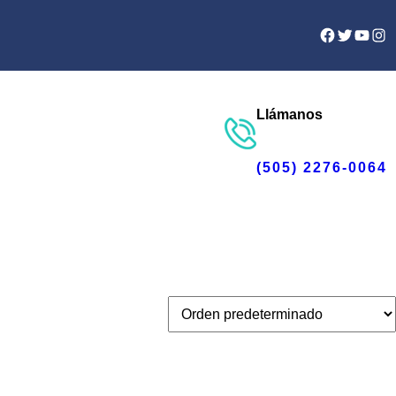
Facebook
Twitter
YouTu
Ins
Llámanos
(505) 2276-0064