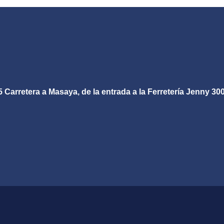
página
de
producto
 Carretera a Masaya, de la entrada a la Ferretería Jenny 300