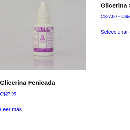
Glicerina
C$
27.00
–
C$
6
Seleccionar
Glicerina Fenicada
C$
27.95
Leer más