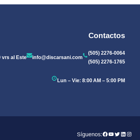
Contactos
(505) 2276-0064
 vrs al Este
info@discarsani.com
(505) 2276-1765
Lun – Vie: 8:00 AM – 5:00 PM
Facebook
YouTube
Twitter
LinkedIn
Insta
Síguenos: